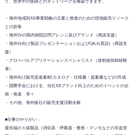
て、世界中の医師とのネットワークを構築できます。
・海外地域別XR事業戦略の立案と推進のための現地販売リソース
との折衝
・海外Drの国内病院訪問アレンジ及びアテンド（商談支援）
・海外Dr向け製品プレゼンテーションおよびQ&A(英語)（商談支
援）
・グローバルアプリケーションスペシャリスト（放射線技師経験
者）
・海外向け販売促進素材(カタログ・仕様書・提案書など)の作成
・国際学会における、当社XRブランド向上のためのイベントの企
画・推進 等々
・その他、海外販社の販売支援活動全般
■仕事のやりがい：
最先端のＸ線製品（消化器・呼吸器・整形・マンモなどの非血管