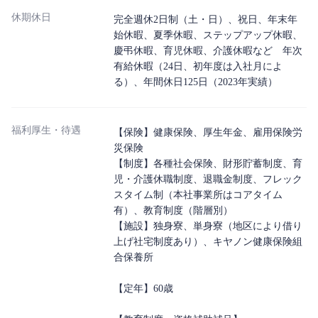
休期休日
完全週休2日制（土・日）、祝日、年末年
始休暇、夏季休暇、ステップアップ休暇、
慶弔休暇、育児休暇、介護休暇など 年次
有給休暇（24日、初年度は入社月によ
る）、年間休日125日（2023年実績）
福利厚生・待遇
【保険】健康保険、厚生年金、雇用保険労
災保険
【制度】各種社会保険、財形貯蓄制度、育
児・介護休職制度、退職金制度、フレック
スタイム制（本社事業所はコアタイム
有）、教育制度（階層別）
【施設】独身寮、単身寮（地区により借り
上げ社宅制度あり）、キヤノン健康保険組
合保養所
【定年】60歳