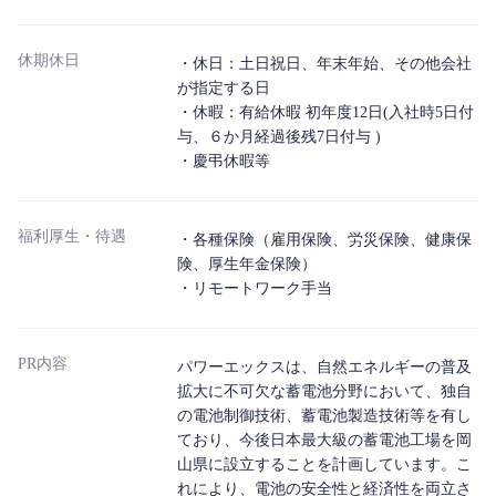
休期休日
・休日：土日祝日、年末年始、その他会社
が指定する日
・休暇：有給休暇 初年度12日(入社時5日付
与、６か月経過後残7日付与 )
・慶弔休暇等
福利厚生・待遇
・各種保険（雇用保険、労災保険、健康保
険、厚生年金保険）
・リモートワーク手当
PR内容
パワーエックスは、自然エネルギーの普及
拡大に不可欠な蓄電池分野において、独自
の電池制御技術、蓄電池製造技術等を有し
ており、今後日本最大級の蓄電池工場を岡
山県に設立することを計画しています。こ
れにより、電池の安全性と経済性を両立さ